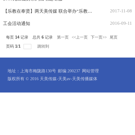
【乐教在奉贤】两天美传媒 联合举办“乐教在奉贤”特色活动
2017-11-08
2016-09-11
工会活动通知
每页
14
记录
总共
6
记录
第一页
<<上一页
下一页>>
尾页
页码
1
/
1
跳转到
地址：上海市梅陇路130号
邮编:200237
网站管理
版权所有 © 2016 天美传媒-天美av-天美传播媒体